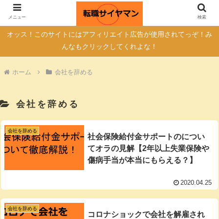
自己紹介
転職サイトの真実
メニュー
検索
オッス！このサイトにはアフィリエイト広告が使用されてっぞ！み
んなもクリックしてくれよな！
ホーム
会社を辞める
会社を辞める
会社を辞める
社会保険給付金サポートのについ
てオラの見解【2年以上失業保険や
傷病手当が本当にもらえる？】
2020.04.25
会社を辞める
コロナショックで会社を解雇され