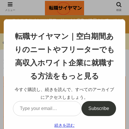
自己紹介
転職サイトの真実
メニュー
検索
オッス！このサイトにはアフィリエイト広告が使用されてっぞ！み
んなもクリックしてくれよな！
転職サイヤマン｜空白期間あ
ホーム
会社を辞める
りのニートやフリーターでも
退職代行は弁護士か民間業者どちらがいい
高収入ホワイト企業に就職す
のか専門家に聞いてみた
る方法をもっと見る
会社を辞める
今すぐ購読し、続きを読んで、すべてのアーカイブ
にアクセスしましょう。
Subscribe
続きを読む