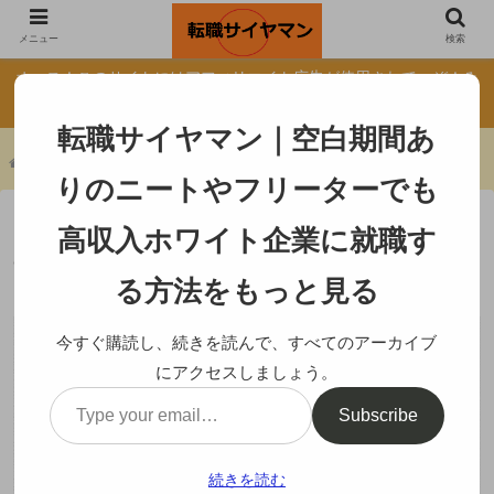
自己紹介
転職サイトの真実
メニュー
検索
オッス！このサイトにはアフィリエイト広告が使用されてっぞ！み
んなもクリックしてくれよな！
転職サイヤマン｜空白期間あ
ホーム
ニート・フリーター
りのニートやフリーターでも
ニートやフリーターもハロワに行くのはや
高収入ホワイト企業に就職す
めろ！ぜってえホワイト企業に就職できね
えぞ！
る方法をもっと見る
ニート・フリーター
今すぐ購読し、続きを読んで、すべてのアーカイブ
にアクセスしましょう。
Subscribe
続きを読む