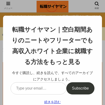
自己紹介
転職サイトの真実
メニュー
検索
オッス！このサイトにはアフィリエイト広告が使用されてっぞ！み
んなもクリックしてくれよな！
転職サイヤマン｜空白期間あ
ホーム
転職について
りのニートやフリーターでも
文系の転職は難しいなんて誰が決めたん
高収入ホワイト企業に就職す
だ？
る方法をもっと見る
転職について
今すぐ購読し、続きを読んで、すべてのアーカイブ
にアクセスしましょう。
Subscribe
続きを読む